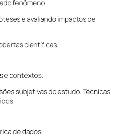
inado fenômeno.
óteses e avaliando impactos de
obertas científicas.
as e contextos.
ões subjetivas do estudo. Técnicas
idos.
érica de dados.