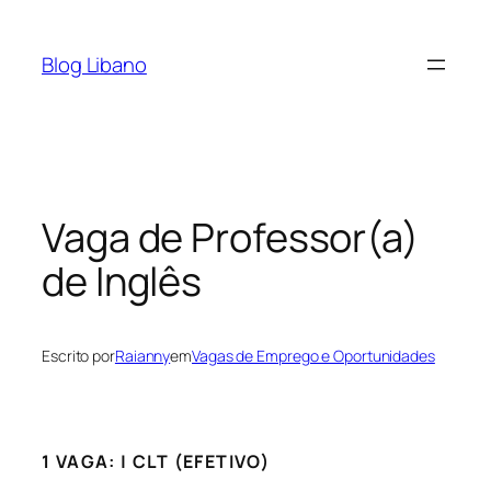
Pular
para
Blog Libano
o
conteúdo
Vaga de Professor(a)
de Inglês
Escrito por
Raianny
em
Vagas de Emprego e Oportunidades
1 VAGA: | CLT (EFETIVO)