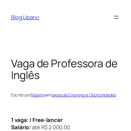
Pular
para
Blog Libano
o
conteúdo
Vaga de Professora de
Inglês
Escrito por
Raianny
em
Vagas de Emprego e Oportunidades
1 vaga: | Free-lancer
Salário:
até R$ 2.000,00