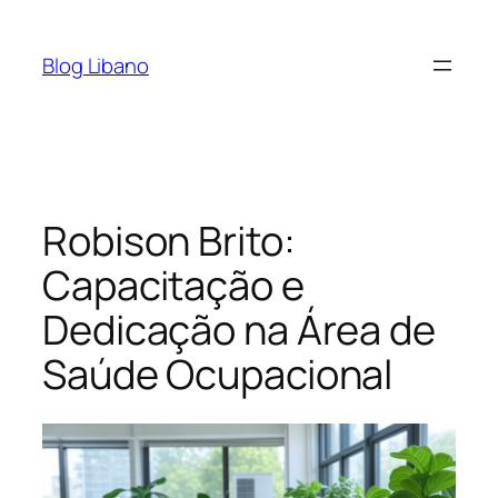
Pular
para
Blog Libano
o
conteúdo
Robison Brito:
Capacitação e
Dedicação na Área de
Saúde Ocupacional