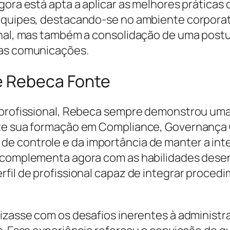
agora está apta a aplicar as melhores prática
 equipes, destacando-se no ambiente corporat
onal, mas também a consolidação de uma postur
nas comunicações.
e Rebeca Fonte
e profissional, Rebeca sempre demonstrou u
te sua formação em Compliance, Governança Co
e controle e da importância de manter a inte
 complementa agora com as habilidades desen
rfil de profissional capaz de integrar proce
rizasse com os desafios inerentes à administ