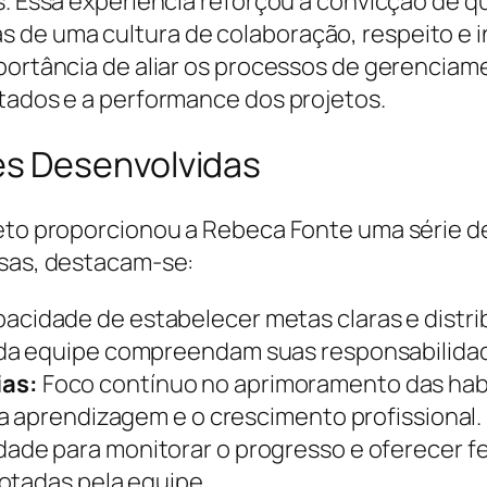
s. Essa experiência reforçou a convicção de 
 de uma cultura de colaboração, respeito e 
mportância de aliar os processos de gerencia
ltados e a performance dos projetos.
s Desenvolvidas
jeto proporcionou a Rebeca Fonte uma série d
ssas, destacam-se:
acidade de estabelecer metas claras e distrib
da equipe compreendam suas responsabilida
as:
Foco contínuo no aprimoramento das habi
a aprendizagem e o crescimento profissional.
dade para monitorar o progresso e oferecer 
otadas pela equipe.