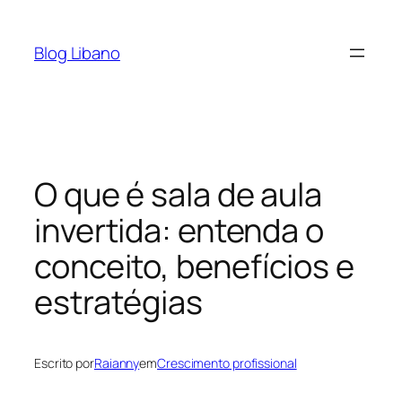
Pular
para
Blog Libano
o
conteúdo
O que é sala de aula
invertida: entenda o
conceito, benefícios e
estratégias
Escrito por
Raianny
em
Crescimento profissional