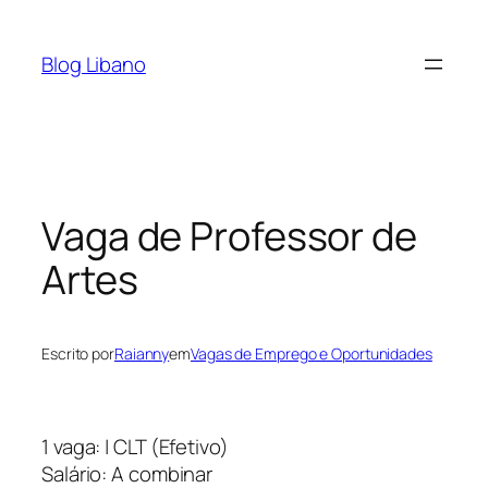
Pular
para
Blog Libano
o
conteúdo
Vaga de Professor de
Artes
Escrito por
Raianny
em
Vagas de Emprego e Oportunidades
1 vaga: | CLT (Efetivo)
Salário: A combinar