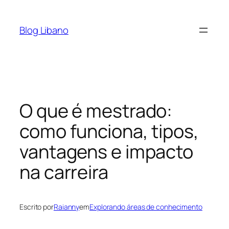
Pular
para
Blog Libano
o
conteúdo
O que é mestrado:
como funciona, tipos,
vantagens e impacto
na carreira
Escrito por
Raianny
em
Explorando áreas de conhecimento