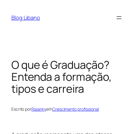
Pular
para
Blog Libano
o
conteúdo
O que é Graduação?
Entenda a formação,
tipos e carreira
Escrito por
Raianny
em
Crescimento profissional