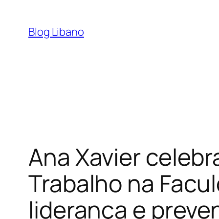
Pular
para
Blog Libano
o
conteúdo
Ana Xavier celeb
Trabalho na Facul
liderança e prev