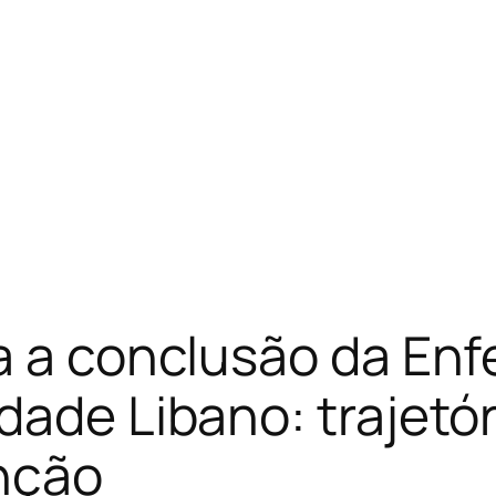
ra a conclusão da E
dade Libano: trajetór
enção