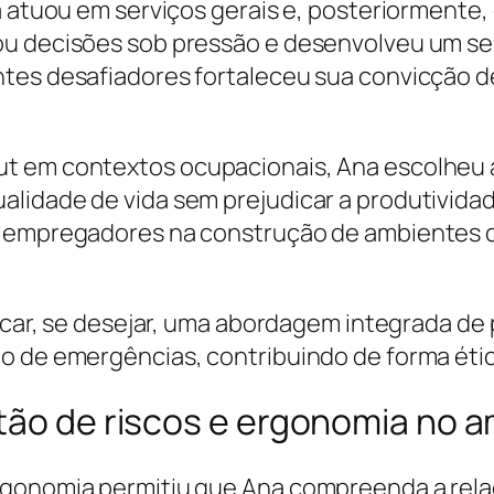
a atuou em serviços gerais e, posteriormente,
ou decisões sob pressão e desenvolveu um s
tes desafiadores fortaleceu sua convicção de
ut em contextos ocupacionais, Ana escolheu
lidade de vida sem prejudicar a produtividad
e empregadores na construção de ambientes 
licar, se desejar, uma abordagem integrada de
o de emergências, contribuindo de forma étic
tão de riscos e ergonomia no 
rgonomia permitiu que Ana compreenda a relaç