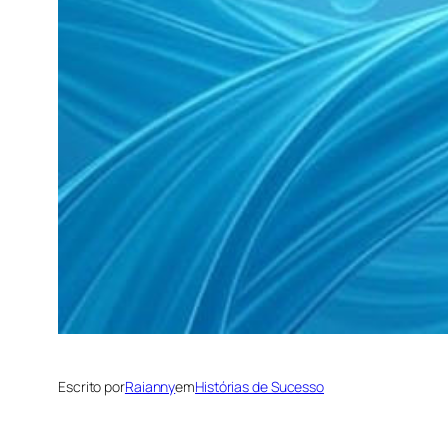
Escrito por
Raianny
em
Histórias de Sucesso