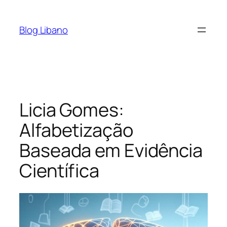
Pular
para
Blog Libano
o
conteúdo
Licia Gomes:
Alfabetização
Baseada em Evidência
Científica