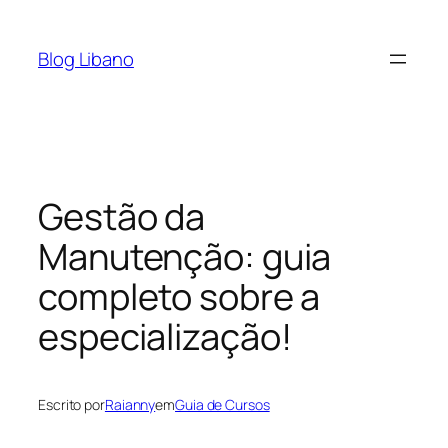
Pular
para
Blog Libano
o
conteúdo
Gestão da
Manutenção: guia
completo sobre a
especialização!
Escrito por
Raianny
em
Guia de Cursos