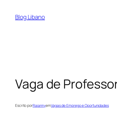
Pular
para
Blog Libano
o
conteúdo
Vaga de Professo
Escrito por
Raianny
em
Vagas de Emprego e Oportunidades