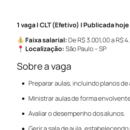
1 vaga | CLT (Efetivo) | Publicada hoje
Faixa salarial:
De R$ 3.001,00 a R$ 4
Localização:
São Paulo – SP
Sobre a vaga
Preparar aulas, incluindo planos de 
Ministrar aulas de forma envolvente 
Avaliar o desempenho dos alunos.
Gerir a sala de aula, estabelecen