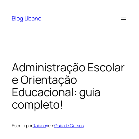
Pular
para
Blog Libano
o
conteúdo
Administração Escolar
e Orientação
Educacional: guia
completo!
Escrito por
Raianny
em
Guia de Cursos