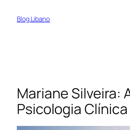
Pular
para
Blog Libano
o
conteúdo
Mariane Silveira: 
Psicologia Clíni