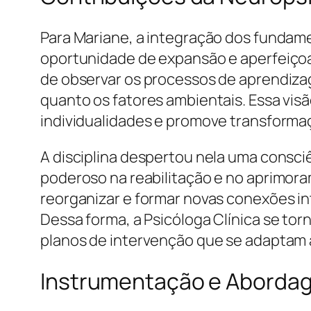
Para Mariane, a integração dos fundam
oportunidade de expansão e aperfeiçoa
de observar os processos de aprendizag
quanto os fatores ambientais. Essa vis
individualidades e promove transformaç
A disciplina despertou nela uma consc
poderoso na reabilitação e no aprimor
reorganizar e formar novas conexões i
Dessa forma, a Psicóloga Clínica se tor
planos de intervenção que se adaptam à
Instrumentação e Abordag