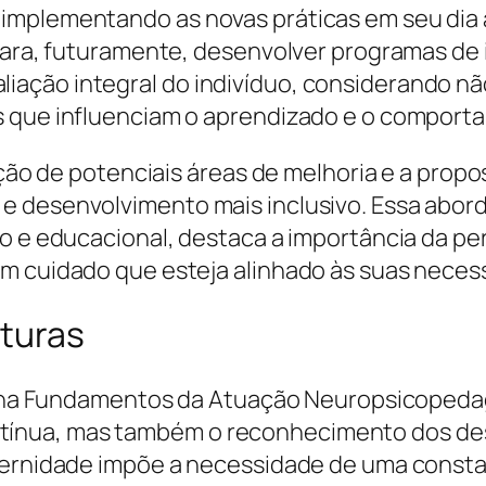
mplementando as novas práticas em seu dia a 
 para, futuramente, desenvolver programas de 
ação integral do indivíduo, considerando nã
s que influenciam o aprendizado e o comport
cação de potenciais áreas de melhoria e a pro
e desenvolvimento mais inclusivo. Essa abord
co e educacional, destaca a importância da pe
m cuidado que esteja alinhado às suas neces
uturas
iplina Fundamentos da Atuação Neuropsicopeda
nua, mas também o reconhecimento dos desa
dernidade impõe a necessidade de uma consta