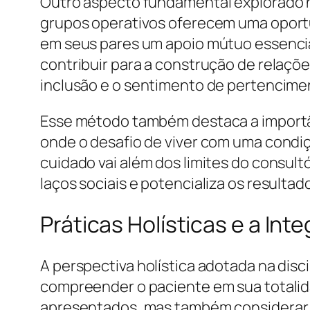
Outro aspecto fundamental explorado na 
grupos operativos oferecem uma oportu
em seus pares um apoio mútuo essenci
contribuir para a construção de relaçõ
inclusão e o sentimento de pertencime
Esse método também destaca a importâ
onde o desafio de viver com uma condi
cuidado vai além dos limites do consult
laços sociais e potencializa os resultad
Práticas Holísticas e a In
A perspectiva holística adotada na disc
compreender o paciente em sua totalid
apresentados, mas também considerar o 