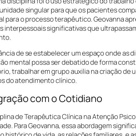
disciplina foi o uso estratégico do trabalho 
nidade singular para que os pacientes compa
al para o processo terapêutico. Geovanna a
es interpessoais significativas que ultrapass
nto.
ncia de se estabelecer um espaço onde as 
ção mental possa ser debatido de forma const
ório, trabalhar em grupo auxilia na criação de
os do atendimento clínico.
tegração com o Cotidiano
iplina de Terapêutica Clínica na Atenção Psico
ade. Para Geovanna, essa abordagem signific
histórico de vida, as relações familiares, e