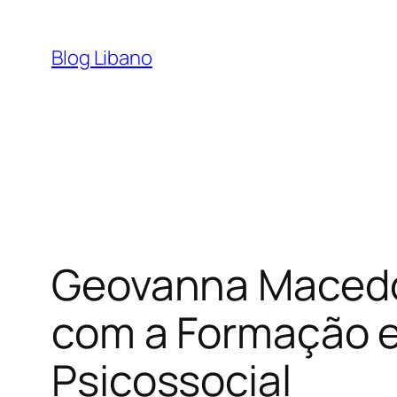
Pular
para
Blog Libano
o
conteúdo
Geovanna Macedo:
com a Formação e
Psicossocial