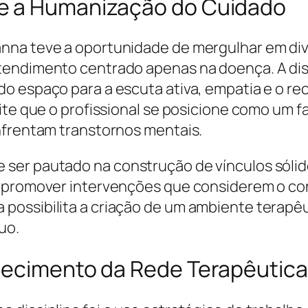
e a Humanização do Cuidado
anna teve a oportunidade de mergulhar em di
tendimento centrado apenas na doença. A disc
do espaço para a escuta ativa, empatia e o r
ite que o profissional se posicione como um fa
nfrentam transtornos mentais.
ser pautado na construção de vínculos sólid
a promover intervenções que considerem o con
possibilita a criação de um ambiente terapêu
uo.
lecimento da Rede Terapêutica