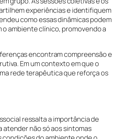
em grupo. As sessões coletivas e os
rtilhem experiências e identifiquem
prendeu como essas dinâmicas podem
am o ambiente clínico, promovendo a
diferenças encontram compreensão e
rutiva. Em um contexto em que o
 uma rede terapêutica que reforça os
ssocial ressalta a importância de
a atender não só aos sintomas
 as condições do ambiente onde o