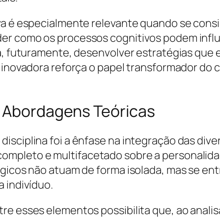
va é especialmente relevante quando se cons
r como os processos cognitivos podem influen
ra, futuramente, desenvolver estratégias que
m inovadora reforça o papel transformador do 
s Abordagens Teóricas
isciplina foi a ênfase na integração das dive
ompleto e multifacetado sobre a personalida
ógicos não atuam de forma isolada, mas se en
 indivíduo.
re esses elementos possibilita que, ao anal