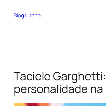
Pular
para
Blog Libano
o
conteúdo
Taciele Garghetti:
personalidade na 