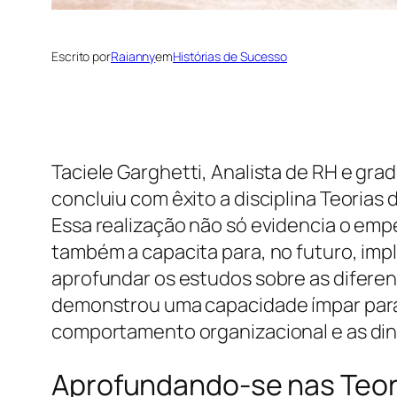
Escrito por
Raianny
em
Histórias de Sucesso
Taciele Garghetti, Analista de RH e gr
concluiu com êxito a disciplina Teoria
Essa realização não só evidencia o em
também a capacita para, no futuro, im
aprofundar os estudos sobre as difer
demonstrou uma capacidade ímpar para 
comportamento organizacional e as din
Aprofundando-se nas Teor