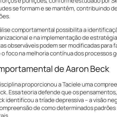
forços e punições, conforme estudado por Sk
tudes se formam e se mantêm, contribuindo d
ões.
lise comportamental possibilita a identific
anizacional e na implementação de estratégia
cas observáveis podem ser modificadas para 
o foco na melhoria contínua dos processos g
omportamental de Aaron Beck
sciplina proporcionou a Taciele uma compre
ck. Essa teoria defende que os pensamento
 identificou a tríade depressiva – a visão ne
 a compreensão de como determinados padrõ
ais.