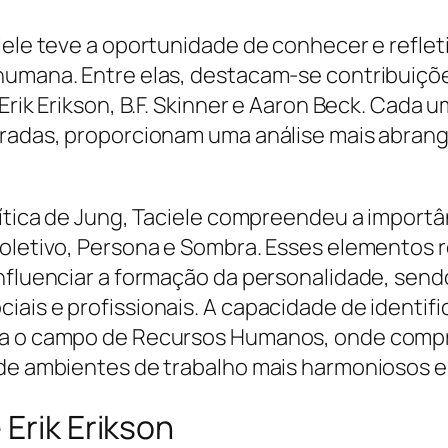
ciele teve a oportunidade de conhecer e refle
 humana. Entre elas, destacam-se contribuiç
 Erik Erikson, B.F. Skinner e Aaron Beck. Cada
egradas, proporcionam uma análise mais abr
lítica de Jung, Taciele compreendeu a import
Coletivo, Persona e Sombra. Esses elementos 
influenciar a formação da personalidade, sen
iais e profissionais. A capacidade de identif
ara o campo de Recursos Humanos, onde comp
 de ambientes de trabalho mais harmoniosos e
 Erik Erikson