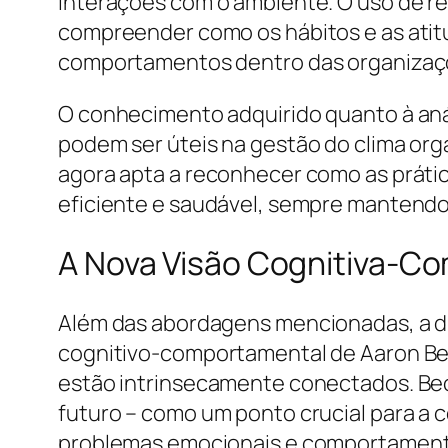
interações com o ambiente. O uso de re
compreender como os hábitos e as ati
comportamentos dentro das organizaç
O conhecimento adquirido quanto à aná
podem ser úteis na gestão do clima org
agora apta a reconhecer como as práti
eficiente e saudável, sempre mantendo 
A Nova Visão Cognitiva-C
Além das abordagens mencionadas, a di
cognitivo-comportamental de Aaron Be
estão intrinsecamente conectados. Beck
futuro – como um ponto crucial para
problemas emocionais e comportament