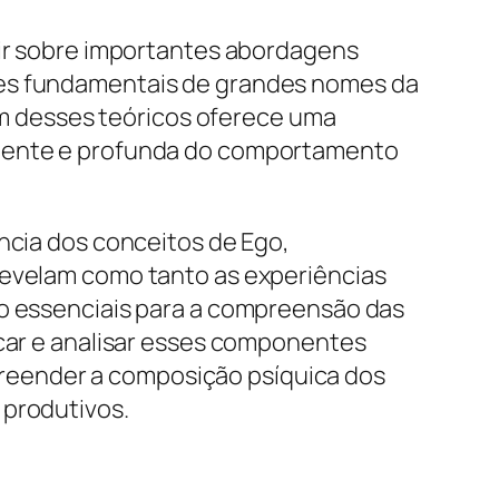
tir sobre importantes abordagens
ões fundamentais de grandes nomes da
 um desses teóricos oferece uma
angente e profunda do comportamento
ância dos conceitos de Ego,
revelam como tanto as experiências
do essenciais para a compreensão das
icar e analisar esses componentes
reender a composição psíquica dos
 produtivos.