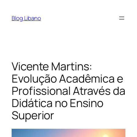
Pular
para
Blog Libano
o
conteúdo
Vicente Martins:
Evolução Acadêmica e
Profissional Através da
Didática no Ensino
Superior