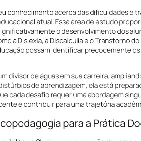
seu conhecimento acerca das dificuldades e 
educacional atual. Essa área de estudo propo
ignificativamente o desenvolvimento dos al
omo a Dislexia, a Discalculia e o Transtorno d
educação possam identificar precocemente os 
um divisor de águas em sua carreira, ampliand
istúrbios de aprendizagem, ela está preparad
que cada desafio requer uma abordagem singu
ente e contribuir para uma trajetória acadêmic
icopedagogia para a Prática D