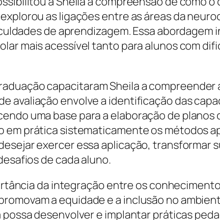
ssibilitou a Sheila a compreensão de como o 
explorou as ligações entre as áreas da neuroc
ificuldades de aprendizagem. Essa abordagem i
lar mais acessível tanto para alunos com dif
aduação capacitaram Sheila a compreender a
e avaliação envolve a identificação das capa
endo uma base para a elaboração de planos d
o em prática sistematicamente os métodos apr
esejar exercer essa aplicação, transformar 
desafios de cada aluno.
portância da integração entre os conhecimento
romovam a equidade e a inclusão no ambiente
a possa desenvolver e implantar práticas ped