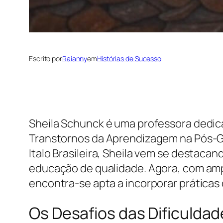
Escrito por
Raianny
em
Histórias de Sucesso
Sheila Schunck é uma professora dedica
Transtornos da Aprendizagem na Pós-G
Italo Brasileira, Sheila vem se desta
educação de qualidade. Agora, com amp
encontra-se apta a incorporar práticas
Os Desafios das Dificulda