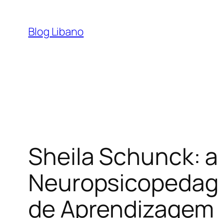
Pular
para
Blog Libano
o
conteúdo
Sheila Schunck: 
Neuropsicopedago
de Aprendizagem