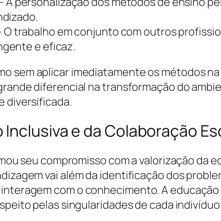
– A personalização dos métodos de ensino pe
ndizado.
 O trabalho em conjunto com outros profissio
gente e eficaz.
mo sem aplicar imediatamente os métodos na 
 grande diferencial na transformação do ambi
 diversificada.
 Inclusiva e da Colaboração Es
afirmou seu compromisso com a valorização da 
ndizagem vai além da identificação dos prob
 interagem com o conhecimento. A educação in
speito pelas singularidades de cada indivíduo