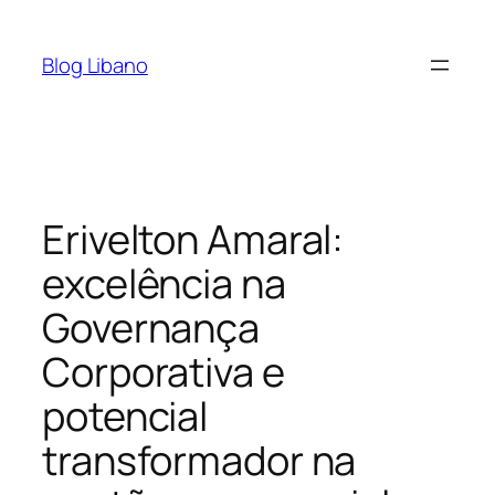
Pular
para
Blog Libano
o
conteúdo
Erivelton Amaral:
excelência na
Governança
Corporativa e
potencial
transformador na