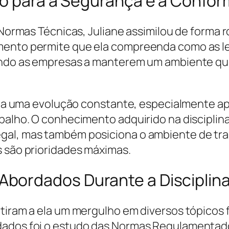
ão para a Segurança e a Confo
 e Normas Técnicas, Juliane assimilou de for
mento permite que ela compreenda como as le
uindo as empresas a manterem um ambiente que
evela uma evolução constante, especialmente a
balho. O conhecimento adquirido na disciplina
egal, mas também posiciona o ambiente de t
s são prioridades máximas.
bordados Durante a Disciplin
itiram a ela um mergulho em diversos tópico
dados foi o estudo das Normas Regulamentado