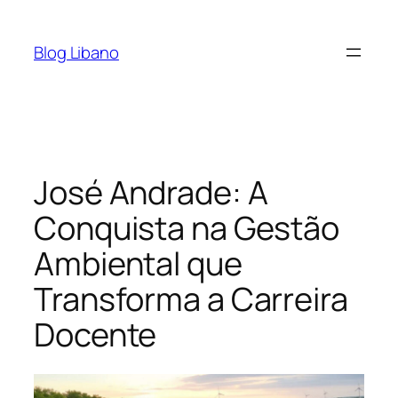
Pular
para
Blog Libano
o
conteúdo
José Andrade: A
Conquista na Gestão
Ambiental que
Transforma a Carreira
Docente