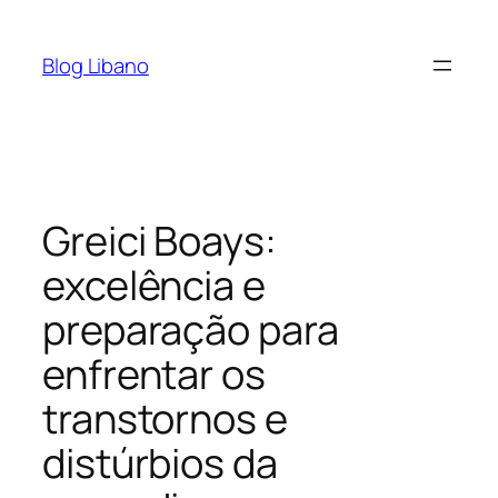
Pular
para
Blog Libano
o
conteúdo
Greici Boays:
excelência e
preparação para
enfrentar os
transtornos e
distúrbios da