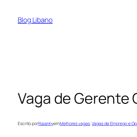
Pular
para
Blog Libano
o
conteúdo
Vaga de Gerente 
Escrito por
Raianny
em
Melhores vagas
, 
Vagas de Emprego e Op