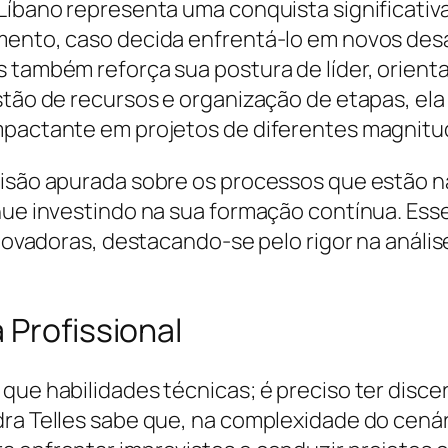
 Líbano representa uma conquista significativ
imento, caso decida enfrentá-lo em novos des
s também reforça sua postura de líder, orient
stão de recursos e organização de etapas, el
impactante em projetos de diferentes magnit
visão apurada sobre os processos que estão n
nue investindo na sua formação contínua. Esse
 inovadoras, destacando-se pelo rigor na análi
 Profissional
que habilidades técnicas; é preciso ter disc
dra Telles sabe que, na complexidade do cená