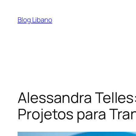
Pular
para
Blog Libano
o
conteúdo
Alessandra Telle
Projetos para Tr