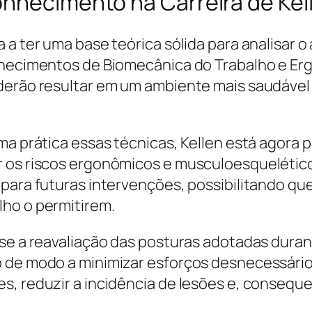
nhecimento na Carreira de Kell
 a ter uma base teórica sólida para analisar 
nhecimentos de Biomecânica do Trabalho e Erg
oderão resultar em um ambiente mais saudáve
ma prática essas técnicas, Kellen está agora p
r os riscos ergonômicos e musculoesquelétic
 para futuras intervenções, possibilitando qu
lho o permitirem.
se a reavaliação das posturas adotadas durant
o de modo a minimizar esforços desnecessári
es, reduzir a incidência de lesões e, conse