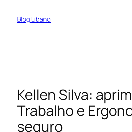
Pular
para
Blog Libano
o
conteúdo
Kellen Silva: ap
Trabalho e Ergono
seguro