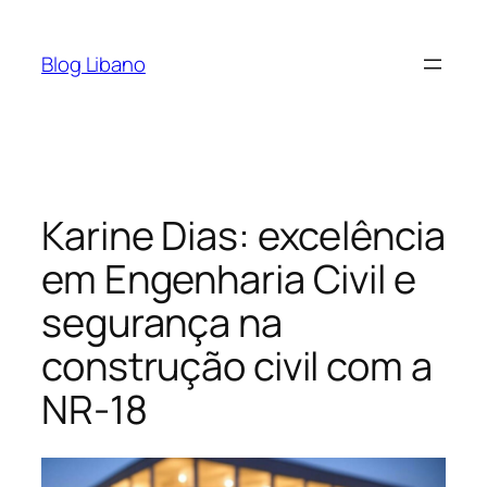
Pular
para
Blog Libano
o
conteúdo
Karine Dias: excelência
em Engenharia Civil e
segurança na
construção civil com a
NR-18