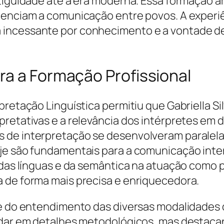
ntiguidade até a era moderna. Essa formação 
uenciam a comunicação entre povos. A experi
incessante por conhecimento e a vontade de 
ra a Formação Profissional
rpretação Linguística permitiu que Gabriella 
retativas e a relevância dos intérpretes em d
 de interpretação se desenvolveram paralelam
je são fundamentais para a comunicação inter
o das línguas e da semântica na atuação como 
 de forma mais precisa e enriquecedora.
de do entendimento das diversas modalidades 
ndar em detalhes metodológicos, mas destaca