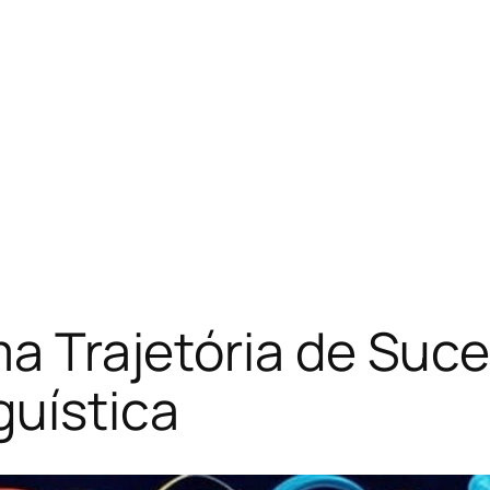
ma Trajetória de Suc
guística