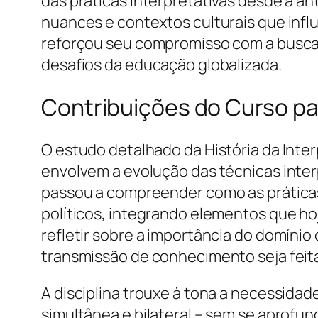
das práticas interpretativas desde a a
nuances e contextos culturais que infl
reforçou seu compromisso com a busca 
desafios da educação globalizada.
Contribuições do Curso pa
O estudo detalhado da História da Inte
envolvem a evolução das técnicas interp
passou a compreender como as práticas
políticos, integrando elementos que ho
refletir sobre a importância do domíni
transmissão de conhecimento seja feita
A disciplina trouxe à tona a necessida
simultânea e bilateral – sem se aprofu