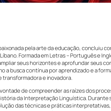
apaixonada pela arte da educação, concluiu com
 Líbano. Formada em Letras – Português e Ing
mpliar seus horizontes e aprofundar seus co
mo a busca contínua por aprendizado e a for
 transformadora e inovadora.
a vontade de compreender as raízes dos proce
História da Interpretação Linguística. Durante
lução das técnicas e práticas interpretativa