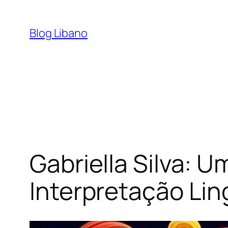
Pular
para
Blog Libano
o
conteúdo
Gabriella Silva: U
Interpretação Lin