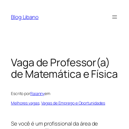
Pular
para
Blog Libano
o
conteúdo
Vaga de Professor(a)
de Matemática e Física
Escrito por
Raianny
em
Melhores vagas
, 
Vagas de Emprego e Oportunidades
Se você é um profissional da área de