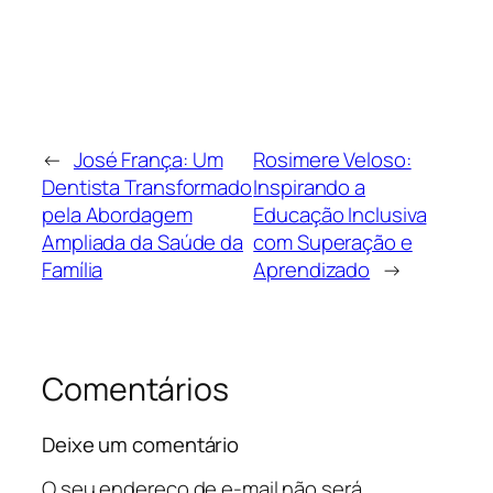
←
José França: Um
Rosimere Veloso:
Dentista Transformado
Inspirando a
pela Abordagem
Educação Inclusiva
Ampliada da Saúde da
com Superação e
Família
Aprendizado
→
Comentários
Deixe um comentário
O seu endereço de e-mail não será