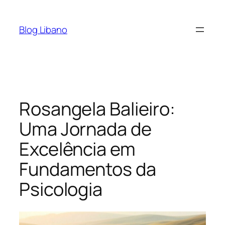
Pular
para
Blog Libano
o
conteúdo
Rosangela Balieiro:
Uma Jornada de
Excelência em
Fundamentos da
Psicologia