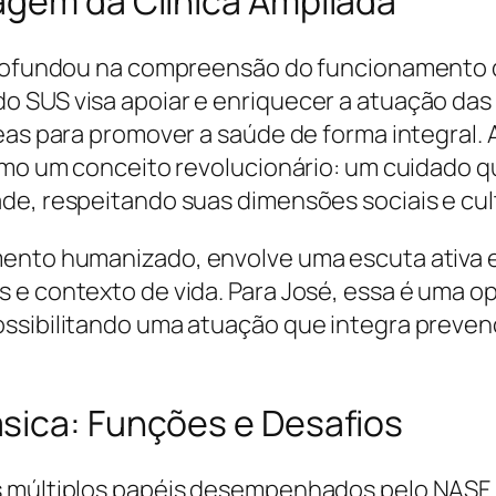
agem da Clínica Ampliada
aprofundou na compreensão do funcionamento 
 SUS visa apoiar e enriquecer a atuação das 
reas para promover a saúde de forma integral.
como um conceito revolucionário: um cuidado q
de, respeitando suas dimensões sociais e cult
mento humanizado, envolve uma escuta ativa 
 e contexto de vida. Para José, essa é uma o
ossibilitando uma atuação que integra preve
sica: Funções e Desafios
s múltiplos papéis desempenhados pelo NASF