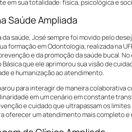
em sua totalidade: física, psicológica e soci
na Saúde Ampliada
 da saúde, José sempre foi movido pelo dese
Sua formação em Odontologia, realizada na UFR
 prevenção e da promoção da saúde bucal. No e
 Básica que ele aprimorou sua visão de cuida
dade e humanização ao atendimento.
arou para interagir de maneira colaborativa c
plinaridade em um cenário em constante tran
evenção e cuidado que ultrapassam os limites
ra oferecer um atendimento mais completo e r