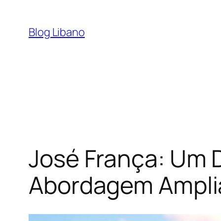
Pular
para
Blog Libano
o
conteúdo
José França: Um 
Abordagem Amplia