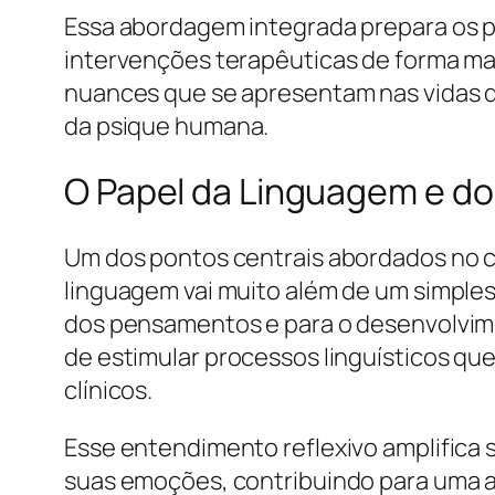
Essa abordagem integrada prepara os p
intervenções terapêuticas de forma mais
nuances que se apresentam nas vidas d
da psique humana.
O Papel da Linguagem e do
Um dos pontos centrais abordados no cu
linguagem vai muito além de um simple
dos pensamentos e para o desenvolvime
de estimular processos linguísticos 
clínicos.
Esse entendimento reflexivo amplifica s
suas emoções, contribuindo para uma a