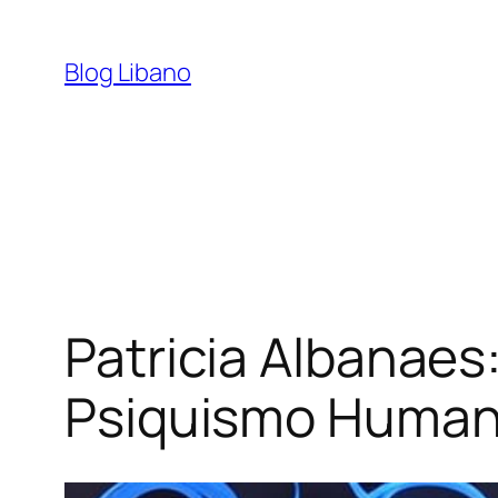
Pular
para
Blog Libano
o
conteúdo
Patricia Albanae
Psiquismo Humano 