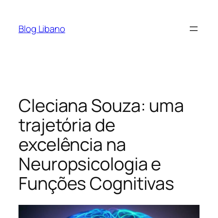
Pular
para
Blog Libano
o
conteúdo
Cleciana Souza: uma
trajetória de
excelência na
Neuropsicologia e
Funções Cognitivas