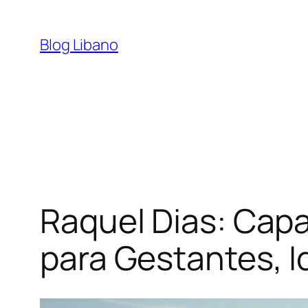
Pular
para
Blog Libano
o
conteúdo
Raquel Dias: Cap
para Gestantes, I