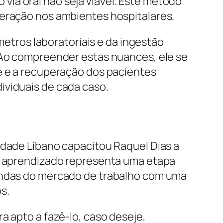
ia oral não seja viável. Este método
peração nos ambientes hospitalares.
tros laboratoriais e da ingestão
. Ao compreender estas nuances, ele se
te e a recuperação dos pacientes
ividuais de cada caso.
ldade Líbano capacitou Raquel Dias a
te aprendizado representa uma etapa
mandas do mercado de trabalho com uma
s.
a apto a fazê-lo, caso deseje,