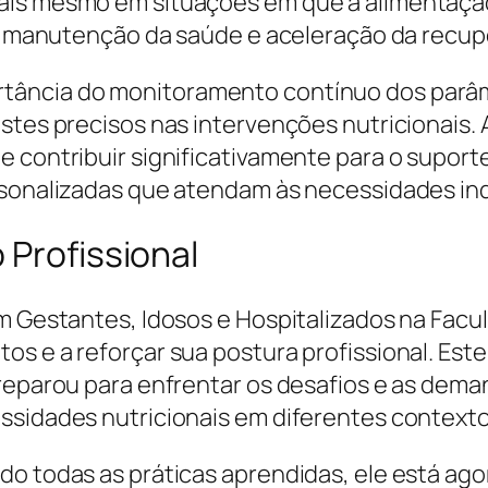
is mesmo em situações em que a alimentação v
a a manutenção da saúde e aceleração da recu
ância do monitoramento contínuo dos parâme
ustes precisos nas intervenções nutricionais
e contribuir significativamente para o supor
rsonalizadas que atendam às necessidades ind
 Profissional
em Gestantes, Idosos e Hospitalizados na Facu
os e a reforçar sua postura profissional. Es
 preparou para enfrentar os desafios e as de
ssidades nutricionais em diferentes contexto
o todas as práticas aprendidas, ele está agor