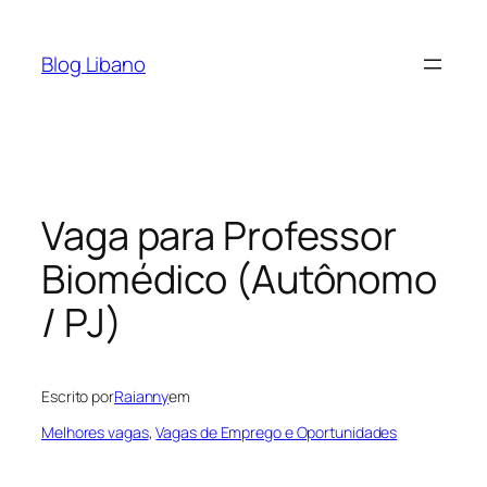
Pular
para
Blog Libano
o
conteúdo
Vaga para Professor
Biomédico (Autônomo
/ PJ)
Escrito por
Raianny
em
Melhores vagas
, 
Vagas de Emprego e Oportunidades