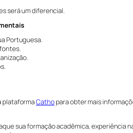
s será um diferencial.
mentais
ua Portuguesa.
fontes.
ganização.
s.
a plataforma
Catho
para obter mais informaçõe
taque sua formação acadêmica, experiência na