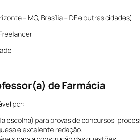
zonte – MG, Brasília – DF e outras cidades)
Freelancer
dade
fessor(a) de Farmácia
vel por:
la escolha) para provas de concursos, process
guesa e excelente redação.
iáveis para a construção das questões.