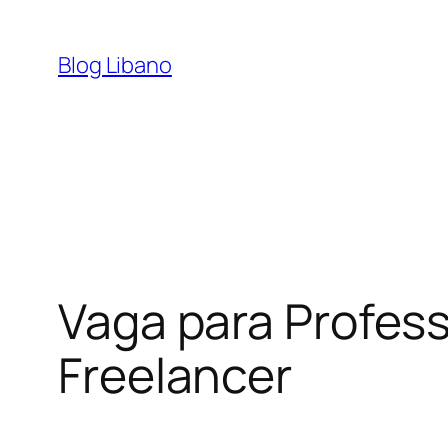
Pular
para
Blog Libano
o
conteúdo
Vaga para Profes
Freelancer