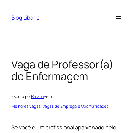
Pular
para
Blog Libano
o
conteúdo
Vaga de Professor(a)
de Enfermagem
Escrito por
Raianny
em
Melhores vagas
, 
Vagas de Emprego e Oportunidades
Se você é um profissional apaixonado pelo