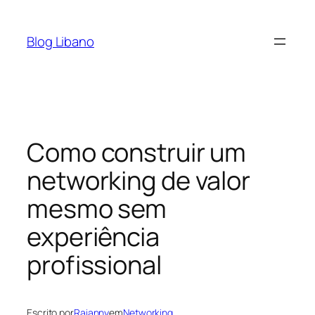
Pular
para
Blog Libano
o
conteúdo
Como construir um
networking de valor
mesmo sem
experiência
profissional
Escrito por
Raianny
em
Networking