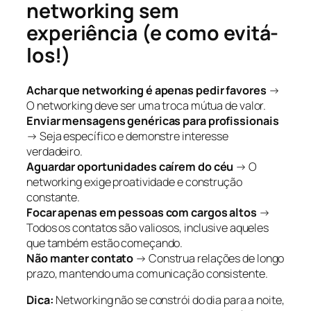
networking sem
experiência (e como evitá-
los!)
Achar que networking é apenas pedir favores
→
O networking deve ser uma troca mútua de valor.
Enviar mensagens genéricas para profissionais
→ Seja específico e demonstre interesse
verdadeiro.
Aguardar oportunidades caírem do céu
→ O
networking exige proatividade e construção
constante.
Focar apenas em pessoas com cargos altos
→
Todos os contatos são valiosos, inclusive aqueles
que também estão começando.
Não manter contato
→ Construa relações de longo
prazo, mantendo uma comunicação consistente.
Dica:
Networking não se constrói do dia para a noite,