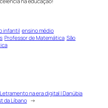
xcelência na educação!
 infantil
ensino médio
s
Professor de Matemática
São
ica
Letramento na era digital | Danúbia
st da Líbano
→