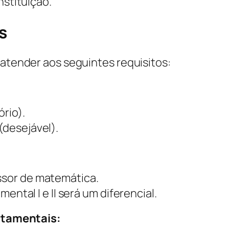
nstituição.
s
 atender aos seguintes requisitos:
rio).
desejável).
sor de matemática.
ental I e II será um diferencial.
tamentais: