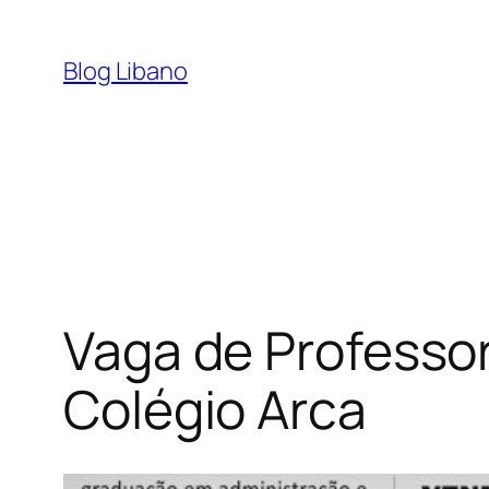
Pular
para
Blog Libano
o
conteúdo
Vaga de Professor
Colégio Arca