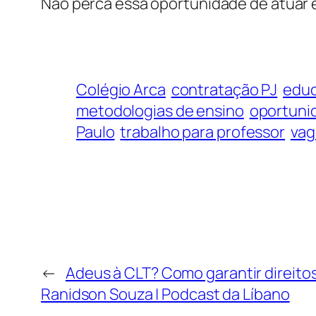
Não perca essa oportunidade de atuar e
Colégio Arca
contratação PJ
educ
metodologias de ensino
oportuni
Paulo
trabalho para professor
vag
←
Adeus à CLT? Como garantir direitos
Ranidson Souza | Podcast da Líbano