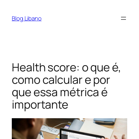
Pular
para
Blog Libano
o
conteúdo
Health score: o que é,
como calcular e por
que essa métrica é
importante