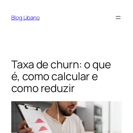
Pular
para
Blog Libano
o
conteúdo
Taxa de churn: o que
é, como calcular e
como reduzir