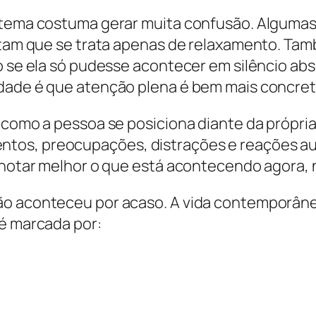
o tema costuma gerar muita confusão. Alguma
ditam que se trata apenas de relaxamento. Tam
mo se ela só pudesse acontecer em silêncio ab
dade é que atenção plena é bem mais concreta
 como a pessoa se posiciona diante da própria
tos, preocupações, distrações e reações au
a notar melhor o que está acontecendo agora,
não aconteceu por acaso. A vida contemporân
 é marcada por: