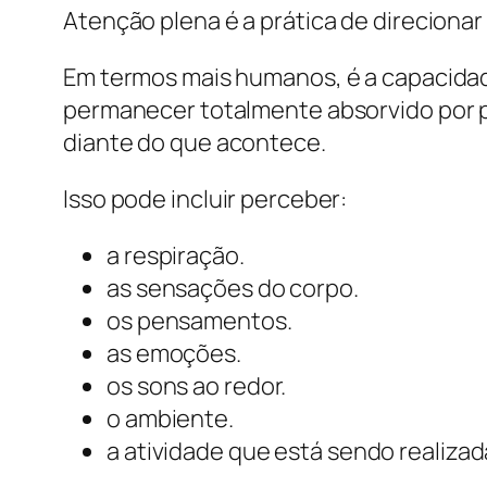
Atenção plena é a prática de direciona
Em termos mais humanos, é a capacidad
permanecer totalmente absorvido por 
diante do que acontece.
Isso pode incluir perceber:
a respiração.
as sensações do corpo.
os pensamentos.
as emoções.
os sons ao redor.
o ambiente.
a atividade que está sendo realizad