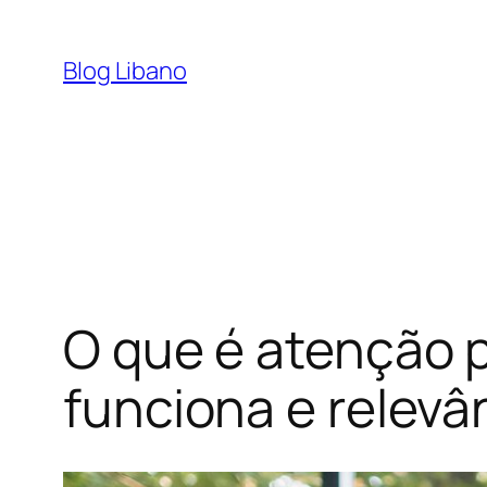
Pular
para
Blog Libano
o
conteúdo
O que é atenção 
funciona e relevâ