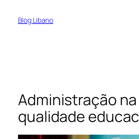
Pular
para
Blog Libano
o
conteúdo
Administração na 
qualidade educac