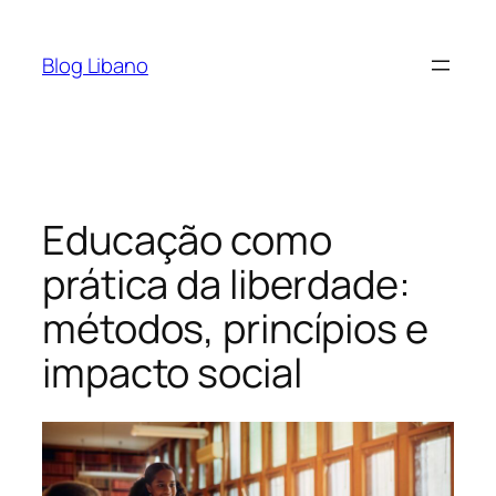
Pular
para
Blog Libano
o
conteúdo
Educação como
prática da liberdade:
métodos, princípios e
impacto social