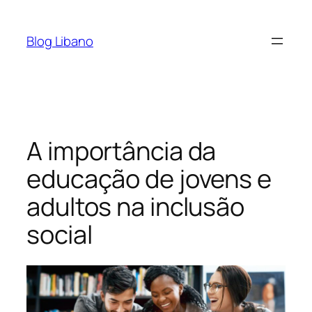
Pular
para
Blog Libano
o
conteúdo
A importância da
educação de jovens e
adultos na inclusão
social