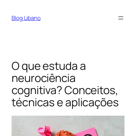
Pular
para
Blog Libano
o
conteúdo
O que estuda a
neurociência
cognitiva? Conceitos,
técnicas e aplicações