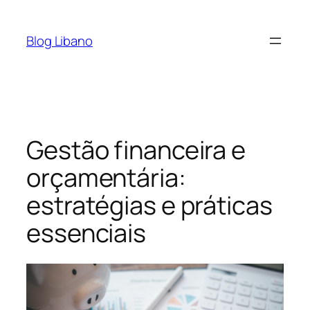
Pular
para
Blog Libano
o
conteúdo
Gestão financeira e
orçamentária:
estratégias e práticas
essenciais