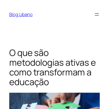
Pular
para
Blog Libano
o
conteúdo
O que são
metodologias ativas e
como transformam a
educação