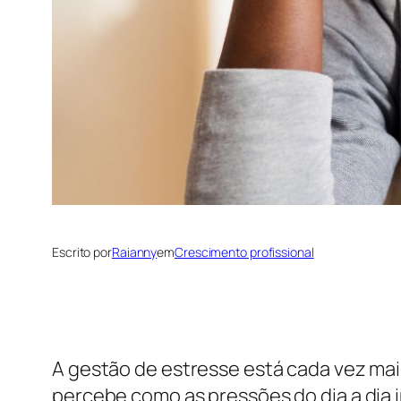
Escrito por
Raianny
em
Crescimento profissional
A gestão de estresse está cada vez ma
percebe como as pressões do dia a di